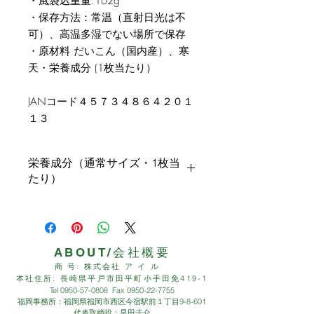
・風袋込重量:162g
・保存方法：常温（直射日光は不
可）、高温多湿でない場所で保存
・原材料 だいこん（国内産）、寒
天・栄養成分 (1枚当たり）
JANコード４５７３４８６４２０１
１３
栄養成分（通常サイズ・1枚当
たり）
食物繊維 1.6g
エネルギー 10.72Kcal
タンパク質 0.33g
ABOUT/会社概要
脂質 0.04g
商 号: 株式会社 ア イ ル
炭水化物 3.1g
本社住所: 長崎県平戸市田平町小手田免419-1
Tel
0950-57-0808
Fax
0950-22-7755
食塩相当量 0.016g
福岡事務所：福岡県福岡市西区今宿駅前１丁目9-8-601
代表取締役：早田圭介